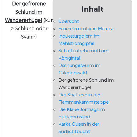
Der gefrorene
Inhalt
Schlund im
Wandererhügel
(kur
Übersicht
z: Schlund oder
Feuerelementar in Metrica
Inquesturgolem im
Svanir)
Mahlstromgipfel
Schattenbehemoth im
Königintal
Dschungelwurm im
Caledonwald
Der gefrorene Schlund im
Wandererhügel
Der Shatterer in der
Flammenkammsteppe
Die Klaue Jormags im
Eisklammsund
Karka Queen in der
Südlichtbucht