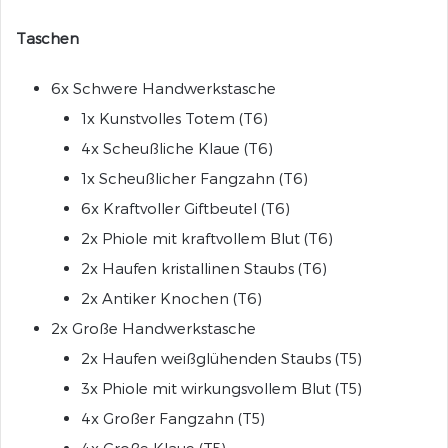
„Licht in der Dunkelheit“-Truhe
Taschen
Gebrandmarkten Vermächtnis-Truhe
6x Schwere Handwerkstasche
Zephyr-Sanktums-Truhe
1x Kunstvolles Totem (T6)
„Dunkles Geflüster“-Truhe
4x Scheußliche Klaue (T6)
Winterhimmel-Truhe
1x Scheußlicher Fangzahn (T6)
„Jahr der Ratte“-Truhe
6x Kraftvoller Giftbeutel (T6)
2x Phiole mit kraftvollem Blut (T6)
2x Haufen kristallinen Staubs (T6)
2x Antiker Knochen (T6)
2x Große Handwerkstasche
2x Haufen weißglühenden Staubs (T5)
3x Phiole mit wirkungsvollem Blut (T5)
4x Großer Fangzahn (T5)