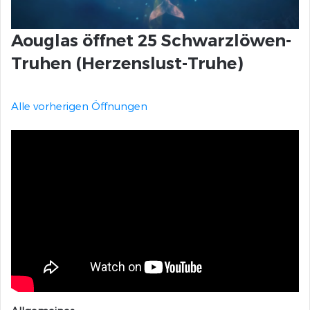
Aouglas öffnet 25 Schwarzlöwen-
Truhen (Herzenslust-Truhe)
Halloween-Patch 2016
Alle vorherigen Öffnungen
Ein Riss im Eis
Wintertag 2016
Kopf der Schlange
SAB 2017
Balance-Patch Mai 2017
Am Ende des Pfades
Path of Fire-Release
Halloween-Patch 2017
Wintertag 2017
Der Löwe kommt