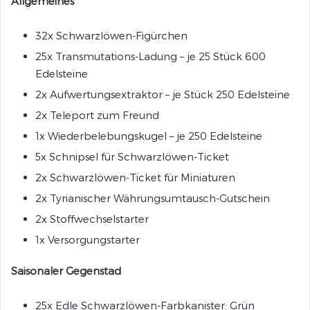
Allgemeines
Jahr des Hundes
32x Schwarzlöwen-Figürchen
Ein Geschenk von M
25x Transmutations-Ladung – je 25 Stück 600
Verlorener Stamm
Edelsteine
Geheimnisvolle Gravur
2x Aufwertungsextraktor – je Stück 250 Edelsteine
Entfernte Besucher
2x Teleport zum Freund
Lang lebe der Lich
1x Wiederbelebungskugel – je 250 Edelsteine
Fest der 4 Winde
5x Schnipsel für Schwarzlöwen-Ticket
Sechter Jahrestag
2x Schwarzlöwen-Ticket für Miniaturen
Gepanzerter Angriff
2x Tyrianischer Währungsumtausch-Gutschein
Elonische Halloween-Truhe
2x Stoffwechselstarter
Kampferfahrene Truhe
1x Versorgungstarter
Winterwunder-Truhe
Brüllender Drache-Truhe
Saisonaler Gegenstad
Glücksgunst-Truhe
25x Edle Schwarzlöwen-Farbkanister: Grün
Kriegsgeschundene Truhe