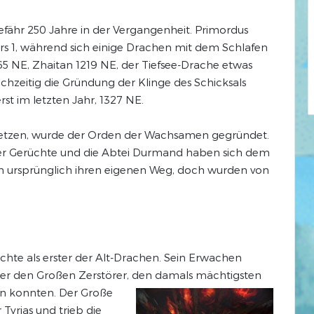
fähr 250 Jahre in der Vergangenheit. Primordus
s 1, während sich einige Drachen mit dem Schlafen
5 NE, Zhaitan 1219 NE, der Tiefsee-Drache etwas
ichzeitig die Gründung der Klinge des Schicksals
st im letzten Jahr, 1327 NE.
etzen, wurde der Orden der Wachsamen gegründet.
er Gerüchte und die Abtei Durmand haben sich dem
n ursprünglich ihren eigenen Weg, doch wurden von
hte als erster der Alt-Drachen. Sein Erwachen
ieler den Großen Zerstörer, den damals mächtigsten
en konnten. Der Große
 Tyrias und trieb die