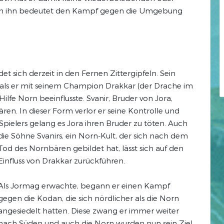
gen ihn bedeutet den Kampf gegen die Umgebung
et sich derzeit in den Fernen Zittergipfeln. Sein
en, als er mit seinem Champion Drakkar (der Drache im
lfe Norn beeinflusste. Svanir, Bruder von Jora,
n. In dieser Form verlor er seine Kontrolle und
 Spielers gelang es Jora
ihren Bruder zu töten. Auch
die Söhne Svanirs, ein Norn-Kult, der sich nach dem
Tod des Nornbären gebildet hat, lässt sich auf den
Einfluss von Drakkar zurückführen.
Als Jormag erwachte, begann er einen Kampf
gegen die Kodan, die sich nördlicher als die Norn
angesiedelt hatten. Diese zwang er immer weiter
nach Süden und auch die Norn wurden nun sein Ziel.