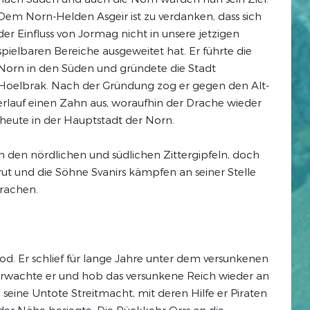
Dem Norn-Helden Asgeir ist zu verdanken, dass sich
der Einfluss von Jormag nicht in unsere jetzigen
spielbaren Bereiche ausgeweitet hat. Er führte die
Norn in den Süden und gründete die Stadt
Hoelbrak. Nach der Gründung zog er gegen den Alt-
rlauf einen Zahn aus, woraufhin der Drache wieder
heute in der Hauptstadt der Norn.
 den nördlichen und südlichen Zittergipfeln, doch
sbrut und die Söhne Svanirs kämpfen an seiner Stelle
rachen.
od. Er schlief für lange Jahre unter dem versunkenen
erwachte er und hob das versunkene Reich wieder an
 seine Untote Streitmacht, mit deren Hilfe er Piraten
der Nähe besiegte. Die Rückkehr Orrs an die