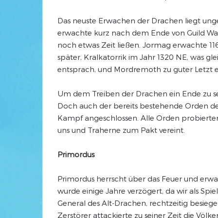
Das neuste Erwachen der Drachen liegt unge
erwachte kurz nach dem Ende von Guild War
noch etwas Zeit ließen. Jormag erwachte 116
später, Kralkatorrik im Jahr 1320 NE, was gle
entsprach, und Mordremoth zu guter Letzt er
Um dem Treiben der Drachen ein Ende zu s
Doch auch der bereits bestehende Orden d
Kampf angeschlossen. Alle Orden probierte
uns und Traherne zum Pakt vereint.
Primordus
Primordus herrscht über das Feuer und erwac
wurde einige Jahre verzögert, da wir als Sp
General des Alt-Drachen, rechtzeitig besieg
Zerstörer attackierte zu seiner Zeit die Völker