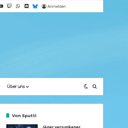
cebook
YouTube
Twitch
WhatsApp
Discord
Bluesky
Anmelden
Skin umschalten
Suche nach
Über uns
Von Sputti
Jäger versunkener