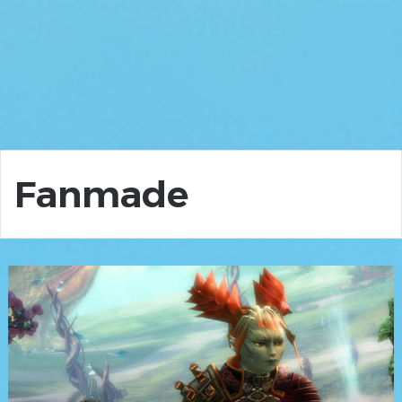
Fanmade
Sharm
veröffentlicht
neuen
Guild
Wars
2
Song