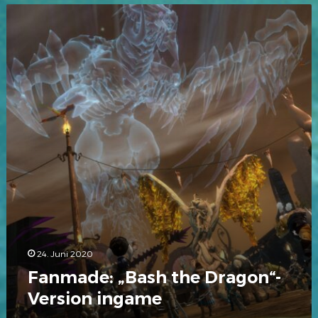
Fanmade:
„Bash
the
Dragon“-
Version
ingame
24. Juni 2020
Fanmade: „Bash the Dragon“-
Version ingame