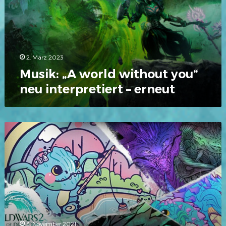
2. März 2023
Musik: „A world without you“
neu interpretiert – erneut
Fanmade:
Gewinner
der
Fan
Forge
Dragon
Challenge
3. November 2021