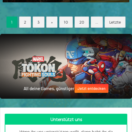
1
2
3
»
10
20
...
Letzte
All deine Games, günstiger
Jetzt entdecken
Unterstützt uns
Wenn ihr uns unterstützen wollt, dann habt ihr da