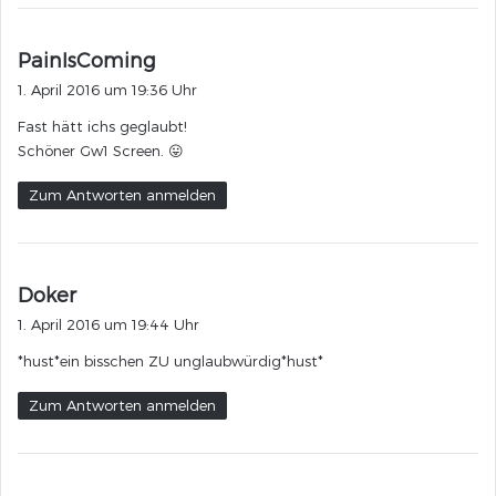
s
PainIsComing
a
1. April 2016 um 19:36 Uhr
g
Fast hätt ichs geglaubt!
t
Schöner Gw1 Screen. 😛
:
Zum Antworten anmelden
s
Doker
a
1. April 2016 um 19:44 Uhr
g
*hust*ein bisschen ZU unglaubwürdig*hust*
t
:
Zum Antworten anmelden