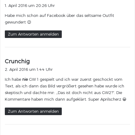
a
1. April 2016 um 20:26 Uhr
g
Habe mich schon auf Facebook über das seltsame Outfit
t
gewundert 😉
:
Zum Antworten anmelden
s
Crunchig
a
2. April 2016 um 1:44 Uhr
g
Ich habe
nie
GW 1 gespielt und ich war zuerst geschockt vom
t
Text, als ich dann das Bild vergrößert gesehen habe wurde ich
:
skeptisch und dachte mir: ,,Das ist doch nicht aus GW2?“. Die
Kommentare haben mich dann aufgeklärt. Super Aprilscherz 😀
Zum Antworten anmelden