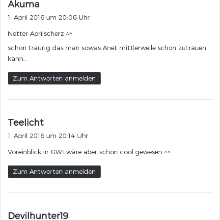
s
Akuma
a
1. April 2016 um 20:06 Uhr
g
Netter Aprilscherz ^^
t
:
schon traurig das man sowas Anet mittlerweile schon zutrauen
kann…
Zum Antworten anmelden
s
Teelicht
a
1. April 2016 um 20:14 Uhr
g
Voreinblick in GW1 wäre aber schon cool gewesen ^^
t
:
Zum Antworten anmelden
s
Devilhunter19