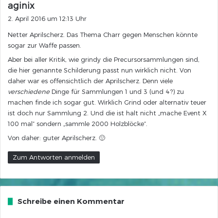
s
aginix
a
2. April 2016 um 12:13 Uhr
g
Netter Aprilscherz. Das Thema Charr gegen Menschen könnte
t
sogar zur Waffe passen.
:
Aber bei aller Kritik, wie grindy die Precursorsammlungen sind,
die hier genannte Schilderung passt nun wirklich nicht. Von
daher war es offensichtlich der Aprilscherz. Denn viele
verschiedene
Dinge für Sammlungen 1 und 3 (und 4?) zu
machen finde ich sogar gut. Wirklich Grind oder alternativ teuer
ist doch nur Sammlung 2. Und die ist halt nicht „mache Event X
100 mal“ sondern „sammle 2000 Holzblöcke“.
Von daher: guter Aprilscherz. 🙂
Zum Antworten anmelden
Schreibe einen Kommentar