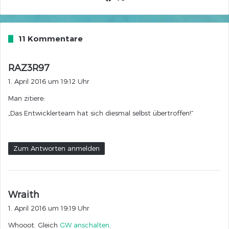
11 Kommentare
s
RAZ3R97
a
1. April 2016 um 19:12 Uhr
g
Man zitiere:
t
:
„Das Entwicklerteam hat sich diesmal selbst übertroffen!“
Zum Antworten anmelden
s
Wraith
a
1. April 2016 um 19:19 Uhr
g
Whooot. Gleich
GW anschalten
.
t