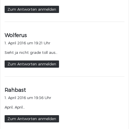
:
Zum Antworten anmelden
s
Wolferus
a
1. April 2016 um 19:21 Uhr
g
Sieht ja nicht grade toll aus…
t
:
Zum Antworten anmelden
s
Rahbast
a
1. April 2016 um 19:36 Uhr
g
April, April…
t
:
Zum Antworten anmelden