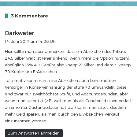
3 Kommentare
s
Darkwater
a
14. Juni 2017 um 14:06 Uhr
g
Hier sollte man aber anmerken, dass ein Abzeichen des Tributs
t
24,5 Silber wert ist (eher sinkend, wenn mehr die Option nutzen)
:
abzüglich 15% AH-Gebühr also knapp 21 Silber und damit knapp
70 Kupfer pro E-Abzeichen…
…alternativ kann man seine Abzeichen auch beim mobilen
Versorger in Konservennahrung der stufe 70 umwandeln, diese
sind zwar nur zweithöchste Stufe, und Accountgebunden, aber
wenn man sie nutzt (z.B. weil man als als Condibuild einen bedarf
an erhöhter Zustandsdauer hat o.ä.) kann man so z.t. deutlich
mehr Geld sparen, als man durch den E-Abzeichen-Verkauf
einzunehmen vermag…
Zum Antworten anmelden