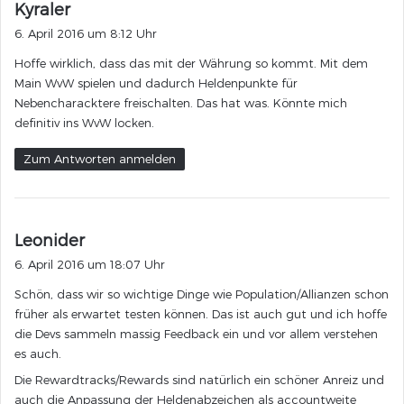
s
Kyraler
a
6. April 2016 um 8:12 Uhr
g
Hoffe wirklich, dass das mit der Währung so kommt. Mit dem
t
Main WvW spielen und dadurch Heldenpunkte für
:
Nebencharacktere freischalten. Das hat was. Könnte mich
definitiv ins WvW locken.
Zum Antworten anmelden
s
Leonider
a
6. April 2016 um 18:07 Uhr
g
Schön, dass wir so wichtige Dinge wie Population/Allianzen schon
t
früher als erwartet testen können. Das ist auch gut und ich hoffe
:
die Devs sammeln massig Feedback ein und vor allem verstehen
es auch.
Die Rewardtracks/Rewards sind natürlich ein schöner Anreiz und
auch die Anpassung der Heldenabzeichen als accountweite