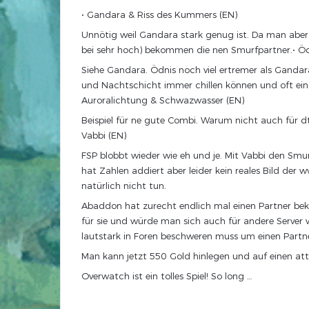
• Gandara & Riss des Kummers (EN)
Unnötig weil Gandara stark genug ist. Da man aber S
bei sehr hoch) bekommen die nen Smurfpartner.• Öd
Siehe Gandara. Ödnis noch viel ertremer als Gandara
und Nachtschicht immer chillen können und oft einf
Auroralichtung & Schwazwasser (EN)
Beispiel für ne gute Combi. Warum nicht auch für dt.
Vabbi (EN)
FSP blobbt wieder wie eh und je. Mit Vabbi den Smu
hat Zahlen addiert aber leider kein reales Bild de
natürlich nicht tun.
Abaddon hat zurecht endlich mal einen Partner bek
für sie und würde man sich auch für andere Server 
lautstark in Foren beschweren muss um einen Part
Man kann jetzt 550 Gold hinlegen und auf einen att
Overwatch ist ein tolles Spiel! So long …