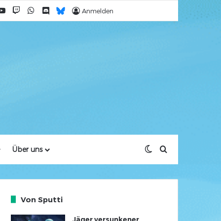
cebook
YouTube
Twitch
WhatsApp
Discord
Bluesky
Anmelden
Skin umschalten
Suche nach
Über uns
Von Sputti
Jäger versunkener