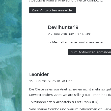
Abaddons Maul & Millersund … nette Kombo. 🙂
t
:
Zum Antworten anmelden
s
Devilhunter19
a
25. Juni 2016 um 10:34 Uhr
g
jo. Mein alter Server und mein neuer.
t
:
Zum Antworten anmelde
s
Leonider
a
25. Juni 2016 um 18:38 Uhr
g
Die Gleitersales von Anet scheinen nicht mehr so g
t
Servertransfers. Anet we are selling out – man ha
:
• Vizunahplatz & Arbostein & Fort Ranik (FR)
Sehr starke Combo und warum bekommen dt. Server