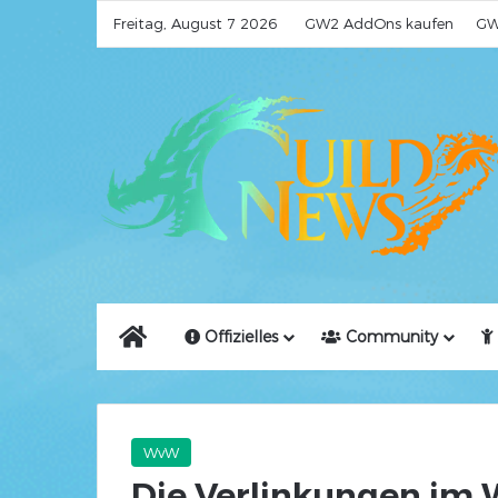
Freitag, August 7 2026
GW2 AddOns kaufen
GW
Home
Offizielles
Community
WvW
Die Verlinkungen im 