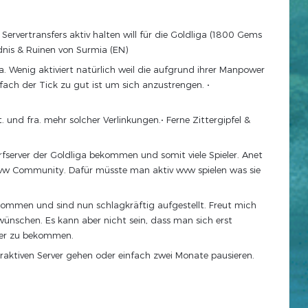
ervertransfers aktiv halten will für die Goldliga (1800 Gems
nis & Ruinen von Surmia (EN)
. Wenig aktiviert natürlich weil die aufgrund ihrer Manpower
ach der Tick zu gut ist um sich anzustrengen. •
 und fra. mehr solcher Verlinkungen.• Ferne Zittergipfel &
rfserver der Goldliga bekommen und somit viele Spieler. Anet
r wvw Community. Dafür müsste man aktiv wvw spielen was sie
ommen und sind nun schlagkräftig aufgestellt. Freut mich
wünschen. Es kann aber nicht sein, dass man sich erst
ner zu bekommen.
raktiven Server gehen oder einfach zwei Monate pausieren.