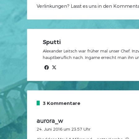
Verlinkungen? Lasst es uns in den Kommenta
Sputti
Alexander Leitsch war früher mal unser Chef. In
hauptberuflich nach. Ingame erreicht man ihn 
Facebook
X
3 Kommentare
s
aurora_w
a
24. Juni 2016 um 23:57 Uhr
g