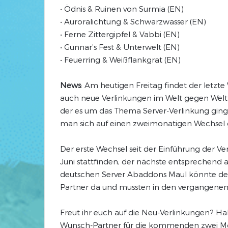
• Ödnis & Ruinen von Surmia (EN)
• Auroralichtung & Schwarzwasser (EN)
• Ferne Zittergipfel & Vabbi (EN)
• Gunnar’s Fest & Unterwelt (EN)
• Feuerring & Weißflankgrat (EN)
News
: Am heutigen Freitag findet der letzt
auch neue Verlinkungen im Welt gegen Welt
der es um das Thema Server-Verlinkung gin
man sich auf einen zweimonatigen Wechsel g
Der erste Wechsel seit der Einführung der Ve
Juni stattfinden, der nächste entsprechend 
deutschen Server Abaddons Maul könnte der h
Partner da und mussten in den vergangenen
Freut ihr euch auf die Neu-Verlinkungen? H
Wunsch-Partner für die kommenden zwei Mon