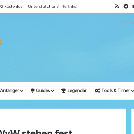
RSS
Fa
2 kostenlos
Unterstützt uns! (Reflinks)
Werbung
Anfänger
Guides
Legendär
Tools & Timer
WvW stehen fest