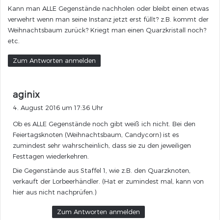
Kann man ALLE Gegenstände nachholen oder bleibt einen etwas
t
verwehrt wenn man seine Instanz jetzt erst füllt? z.B. kommt der
:
Weihnachtsbaum zurück? Kriegt man einen Quarzkristall noch?
etc.
Zum Antworten anmelden
s
aginix
a
4. August 2016 um 17:36 Uhr
g
Ob es ALLE Gegenstände noch gibt weiß ich nicht. Bei den
t
Feiertagsknoten (Weihnachtsbaum, Candycorn) ist es
:
zumindest sehr wahrscheinlich, dass sie zu den jeweiligen
Festtagen wiederkehren.
Die Gegenstände aus Staffel 1, wie z.B. den Quarzknoten,
verkauft der Lorbeerhändler. (Hat er zumindest mal, kann von
hier aus nicht nachprüfen.)
Zum Antworten anmelden