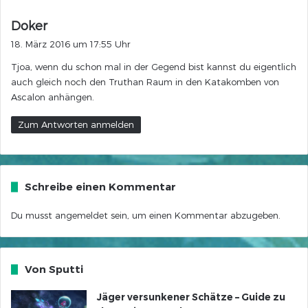
s
Doker
a
18. März 2016 um 17:55 Uhr
g
Tjoa, wenn du schon mal in der Gegend bist kannst du eigentlich
t
auch gleich noch den Truthan Raum in den Katakomben von
:
Ascalon anhängen.
Zum Antworten anmelden
Schreibe einen Kommentar
Du musst
angemeldet
sein, um einen Kommentar abzugeben.
Von Sputti
Jäger versunkener Schätze – Guide zu