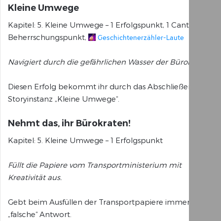
Kleine Umwege
Dringt in den
Echowald-
Dunst vor:
Wildnis
Kapitel: 5. Kleine Umwege – 1 Erfolgspunkt, 1 Cantha-
Belohnungen
Drachen-
Beherrschungspunkt,
Geschichtenerzähler-Laute
Im tiefsten
Ende
Inneren:
Arborstein
Navigiert durch die gefährlichen Wasser der Bürokratie.
Erfolge
Diesen Erfolg bekommt ihr durch das Abschließen der
Storyinstanz „Kleine Umwege“.
Nehmt das, ihr Bürokraten!
Kapitel: 5. Kleine Umwege – 1 Erfolgspunkt
Füllt die Papiere vom Transportministerium mit
Kreativität aus.
Gebt beim Ausfüllen der Transportpapiere immer die
„falsche“ Antwort.