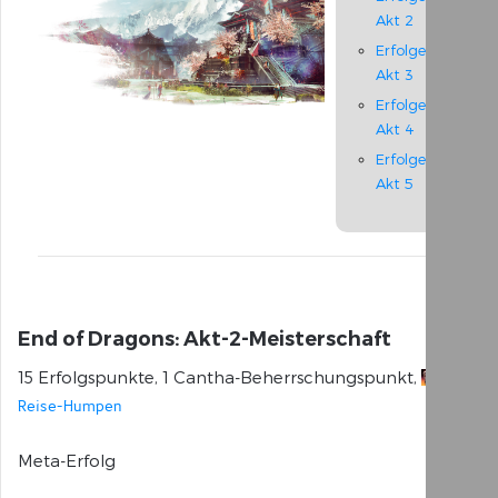
Akt 2
Erfolge –
Akt 3
Erfolge –
Akt 4
Erfolge –
Akt 5
Übersicht
Übersicht
Übersicht
End of Dragons: Akt-2-Meisterschaft
Belagerungsschildkröte
Gyala-Senke:
Cantha
15 Erfolgspunkte, 1 Cantha-Beherrschungspunkt,
Das Meta-
Provinz
Reise-Humpen
Event
Seitung
Dringt in den
Stadt
Meta-Erfolg
Dunst vor:
Neu-
Erfolge
Kaineng