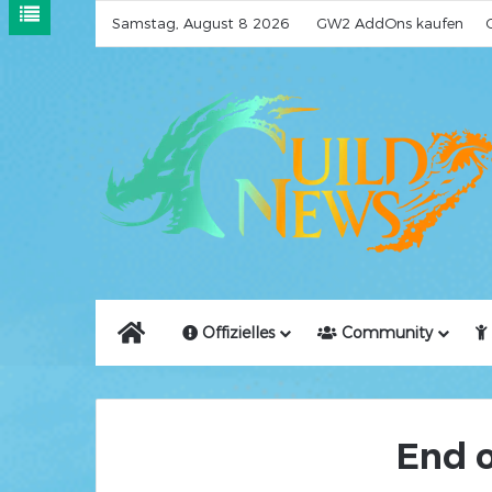
Samstag, August 8 2026
GW2 AddOns kaufen
Home
Offizielles
Community
End o