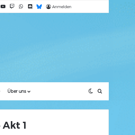
acebook
YouTube
Twitch
WhatsApp
Discord
Bluesky
Anmelden
Skin umschalten
Suche nach
Über uns
 Akt 1