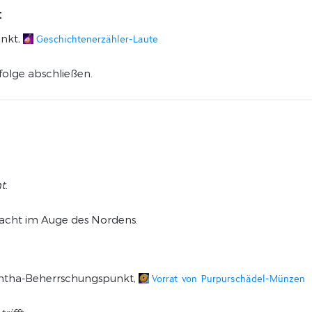
t
unkt,
Geschichtenerzähler-Laute
rfolge abschließen.
t
.
wacht im Auge des Nordens.
 Cantha-Beherrschungspunkt,
Vorrat von Purpurschädel-Münzen