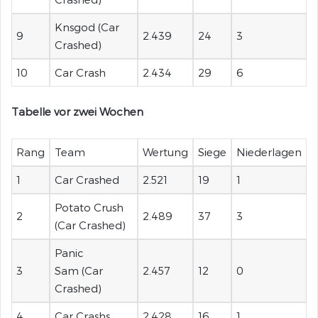
Knsgod (Car
9
2.439
24
3
Crashed)
10
Car Crash
2.434
29
6
Tabelle vor zwei Wochen
Rang
Team
Wertung
Siege
Niederlagen
1
Car Crashed
2.521
19
1
Potato Crush
2
2.489
37
3
(Car Crashed)
Panic
3
Sam (Car
2.457
12
0
Crashed)
4
Car Crashs
2.428
16
1