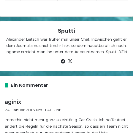
Sputti
Alexander Leitsch war früher mal unser Chef. Inzwischen geht er
dem Journalismus nichtmehr hier, sondern hauptberuflich nach.
Ingame erreicht man ihn unter dem Accountnamen: Sputti.8214
Facebook
X
Ein Kommentar
s
aginix
a
24. Januar 2016 um 11:40 Uhr
g
Immerhin nicht mehr ganz so eintönig Car Crash. Ich hoffe Anet
t
ändert die Regeln für die nächste Season, so dass ein Team nicht
:
mehr mehrfach, nur unter anderen Namen, in der Liste