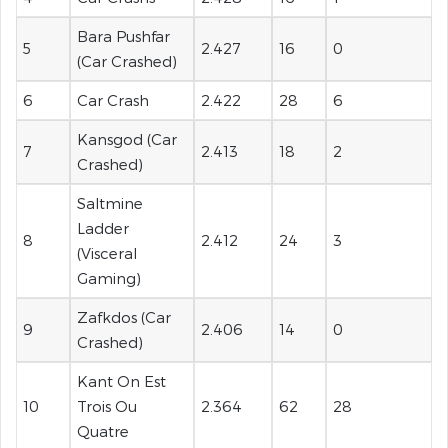
Bara Pushfar
5
2.427
16
0
(Car Crashed)
6
Car Crash
2.422
28
6
Kansgod (Car
7
2.413
18
2
Crashed)
Saltmine
Ladder
8
2.412
24
3
(Visceral
Gaming)
Zafkdos (Car
9
2.406
14
0
Crashed)
Kant On Est
10
Trois Ou
2.364
62
28
Quatre