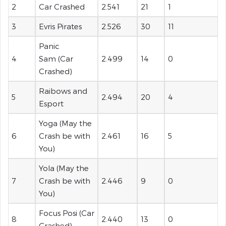
2
Car Crashed
2.541
21
1
3
Evris Pirates
2.526
30
11
Panic
4
Sam (Car
2.499
14
0
Crashed)
Raibows and
5
2.494
20
4
Esport
Yoga (May the
6
Crash be with
2.461
16
5
You)
Yola (May the
7
Crash be with
2.446
9
0
You)
Focus Posi (Car
8
2.440
13
0
Crashed)