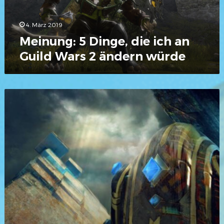
Wars
2
ändern
4. März 2019
würde
Meinung: 5 Dinge, die ich an
Guild Wars 2 ändern würde
Casual
Guild
Wars
–
Geschichten
vom
Fliegen