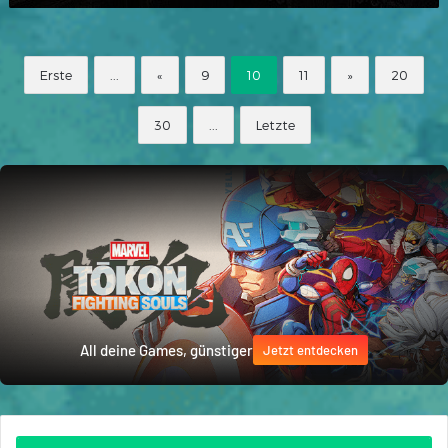
Erste
...
«
9
10
11
»
20
30
...
Letzte
All deine Games, günstiger
Jetzt entdecken