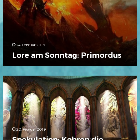
24. Februar 2019
Lore am Sonntag: Primordus
Spekulation:
Kehren
die
Götter
in
der
nächsten
Episode
20. Februar 2019
zurück?
Spekulation: Kehren die