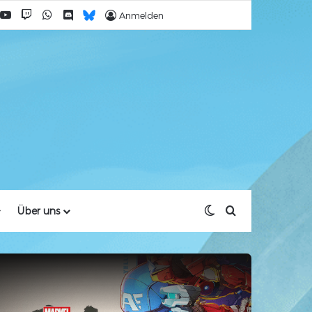
acebook
YouTube
Twitch
WhatsApp
Discord
Bluesky
Anmelden
Skin umschalten
Suche nach
Über uns