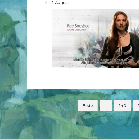
1 August
Erste
...
140