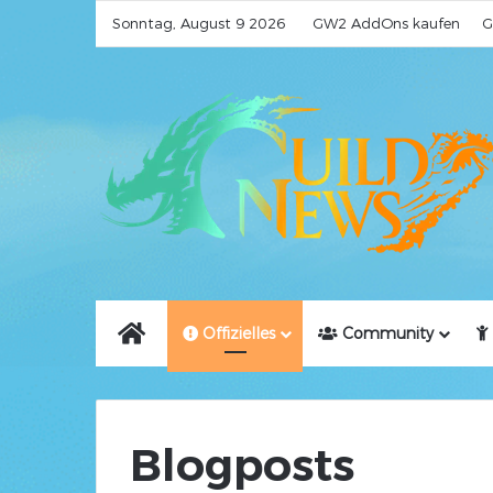
Sonntag, August 9 2026
GW2 AddOns kaufen
G
Home
Offizielles
Community
Blogposts