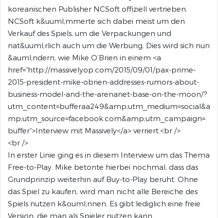
koreanischen Publisher NCSoft offiziell vertrieben.
NCSoft k&uuml;mmerte sich dabei meist um den
Verkauf des Spiels, um die Verpackungen und
nat&uuml;rlich auch um die Werbung. Dies wird sich nun
&auml;ndern, wie Mike O’Brien in einem <a
href=“http://massivelyop.com/2015/09/01/pax-prime-
2015-president-mike-obrien-addresses-rumors-about-
business-model-and-the-arenanet-base-on-the-moon/?
utm_content=bufferaa249&amp;utm_medium=social&a
mp;utm_source=facebook.com&amp;utm_campaign=
buffer“>Interview mit Massively</a> verriert.<br />
<br />
In erster Linie ging es in diesem Interview um das Thema
Free-to-Play. Mike betonte hierbei nochmal, dass das
Grundprinzip weiterhin auf Buy-to-Play beruht. Ohne
das Spiel zu kaufen, wird man nicht alle Bereiche des
Spiels nutzen k&ouml;nnen. Es gibt lediglich eine freie
Version, die man als Spieler nutzen kann.