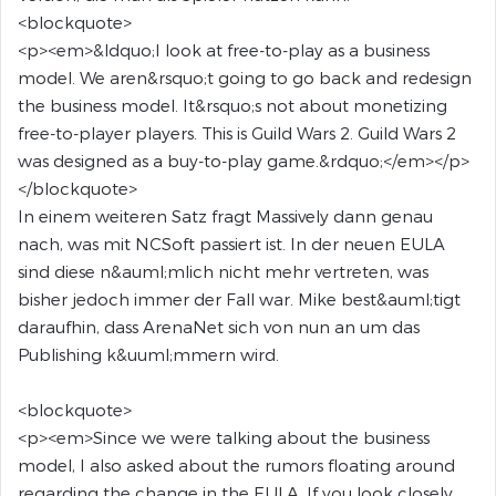
<blockquote>
<p><em>&ldquo;I look at free-to-play as a business
model. We aren&rsquo;t going to go back and redesign
the business model. It&rsquo;s not about monetizing
free-to-player players. This is Guild Wars 2. Guild Wars 2
was designed as a buy-to-play game.&rdquo;</em></p>
</blockquote>
In einem weiteren Satz fragt Massively dann genau
nach, was mit NCSoft passiert ist. In der neuen EULA
sind diese n&auml;mlich nicht mehr vertreten, was
bisher jedoch immer der Fall war. Mike best&auml;tigt
daraufhin, dass ArenaNet sich von nun an um das
Publishing k&uuml;mmern wird.
<blockquote>
<p><em>Since we were talking about the business
model, I also asked about the rumors floating around
regarding the change in the EULA. If you look closely,