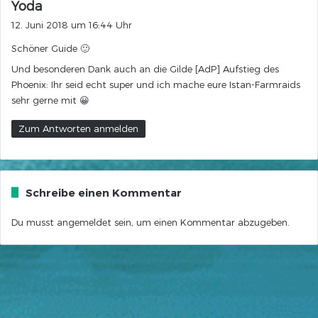
s
Yoda
a
12. Juni 2018 um 16:44 Uhr
g
Schöner Guide 🙂
t
:
Und besonderen Dank auch an die Gilde [AdP] Aufstieg des
Phoenix: Ihr seid echt super und ich mache eure Istan-Farmraids
sehr gerne mit 😀
Zum Antworten anmelden
Schreibe einen Kommentar
Du musst
angemeldet
sein, um einen Kommentar abzugeben.