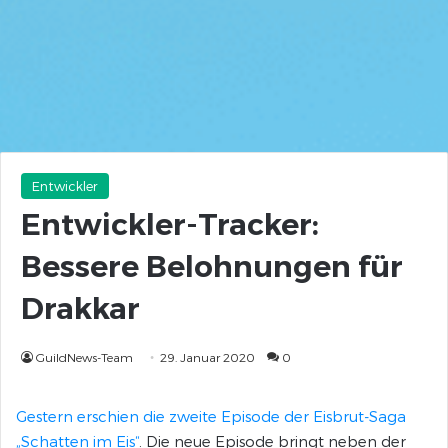
Entwickler
Entwickler-Tracker:
Bessere Belohnungen für
Drakkar
GuildNews-Team
29. Januar 2020
0
Gestern erschien die zweite Episode der Eisbrut-Saga
„Schatten im Eis“
. Die neue Episode bringt neben der