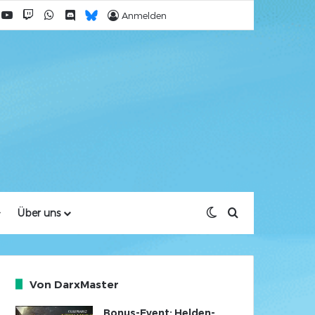
acebook
YouTube
Twitch
WhatsApp
Discord
Bluesky
Anmelden
Skin umschalten
Suche nach
Über uns
Von DarxMaster
Bonus-Event: Helden-