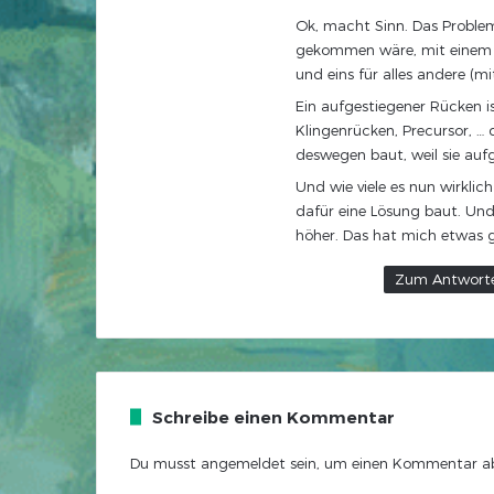
g
Ok, macht Sinn. Das Problem
t
gekommen wäre, mit einem Zw
:
und eins für alles andere (mit
Ein aufgestiegener Rücken i
Klingenrücken, Precursor, …
deswegen baut, weil sie aufg
Und wie viele es nun wirklic
dafür eine Lösung baut. Und 
höher. Das hat mich etwas 
Zum Antwort
Schreibe einen Kommentar
Du musst
angemeldet
sein, um einen Kommentar a