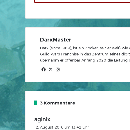
DarxMaster
Darx (since 1989), ist ein Zocker, seit er weiß wi
Guild Wars-Franchise in das Zentrum seines digit
übernahm er offenbar Anfang 2020 die Leitung de
Facebook
X
Instagram
3 Kommentare
s
aginix
a
12. August 2016 um 13:42 Uhr