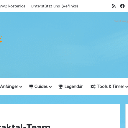
RSS
F
GW2 kostenlos
Unterstützt uns! (Reflinks)
Werbung
Anfänger
Guides
Legendär
Tools & Timer
raktal-Team