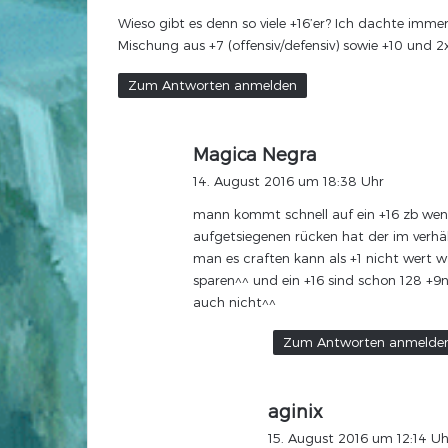
g
Wieso gibt es denn so viele +16’er? Ich dachte im
t
Mischung aus +7 (offensiv/defensiv) sowie +10 und 2x 
:
Zum Antworten anmelden
s
Magica Negra
a
14. August 2016 um 18:38 Uhr
g
mann kommt schnell auf ein +16 zb wen
t
aufgetsiegenen rücken hat der im verhält
:
man es craften kann als +1 nicht wert 
sparen^^ und ein +16 sind schon 128 +9n
auch nicht^^
Zum Antworten anmelde
s
aginix
a
15. August 2016 um 12:14 Uh