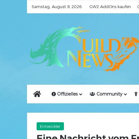
Samstag, August 8 2026
GW2 AddOns kaufen
Home
Offizielles
Community
Entwickler
Eine Nachricht vom F