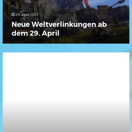
29. April 2017
Neue Weltverlinkungen ab
dem 29. April
Manuelle
Glicko-
Anpassungen
im
WvW
#7