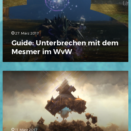
27. März 2017
Guide: Unterbrechen mit dem
Mesmer im WvW
Entwickler-
Tracker:
WvW-
Beiträge
im
offiziellen
Forum
11. März 2017