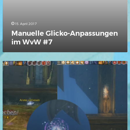
15. April 2017
Manuelle Glicko-Anpassungen
im WvW #7
Guide:
Unterbrechen
mit
dem
Mesmer
im
WvW