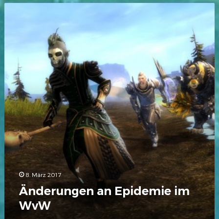
Änderungen
an
Epidemie
im
WvW
8. März 2017
Änderungen an Epidemie im
WvW