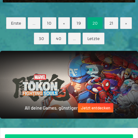
Erste
...
10
«
19
20
21
»
30
40
...
Letzte
All deine Games, günstiger
Jetzt entdecken