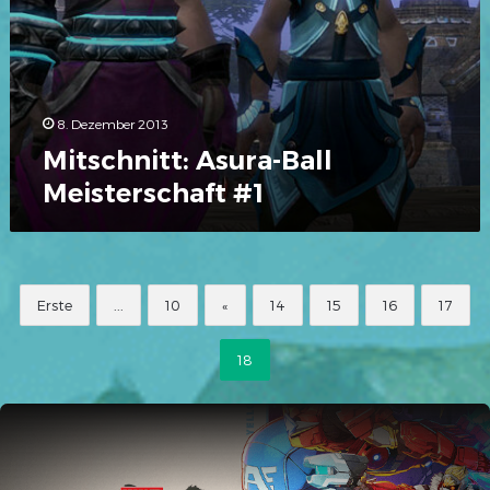
8. Dezember 2013
Mitschnitt: Asura-Ball
Meisterschaft #1
Erste
...
10
«
14
15
16
17
18