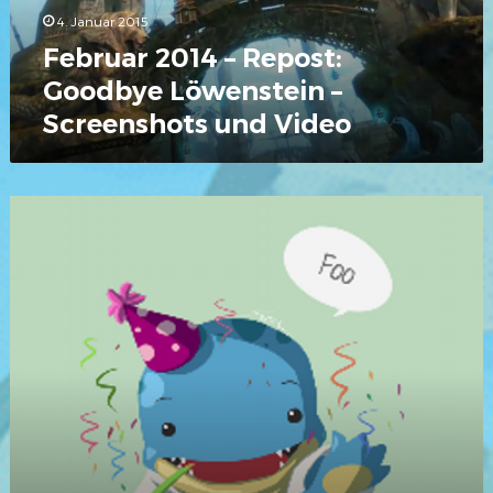
Screenshots
4. Januar 2015
und
Video
Februar 2014 – Repost:
Goodbye Löwenstein –
Screenshots und Video
Review
–
Foostival
2014