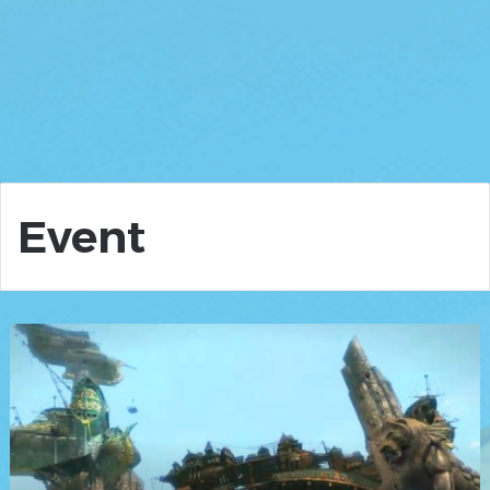
Event
Februar
2014
–
Repost:
Goodbye
Löwenstein
–