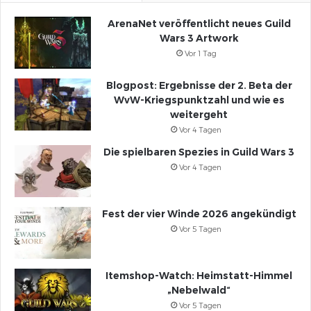
ArenaNet veröffentlicht neues Guild
Wars 3 Artwork
Vor 1 Tag
Blogpost: Ergebnisse der 2. Beta der
WvW-Kriegspunktzahl und wie es
weitergeht
Vor 4 Tagen
Die spielbaren Spezies in Guild Wars 3
Vor 4 Tagen
Fest der vier Winde 2026 angekündigt
Vor 5 Tagen
Itemshop-Watch: Heimstatt-Himmel
„Nebelwald“
Vor 5 Tagen