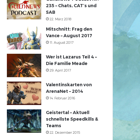
235 – Chats, CAT’s und
SAB
22. März 2018
Mitschnitt: Frag den
Vance – August 2017
11. August 2017
Wer ist Lazarus Teil 4 –
Die Familie Meade
29. April 2017
Valentinskarten von
ArenaNet – 2014
14. Februar 2016
Geistertal – Aktuell
schnellste Speedkills &
Teams
22. Dezember 2015