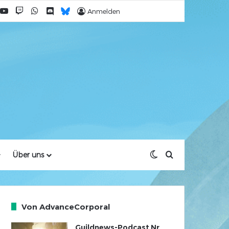
acebook
YouTube
Twitch
WhatsApp
Discord
Bluesky
Anmelden
Skin umschalten
Suche nach
Über uns
Von AdvanceCorporal
Guildnews-Podcast Nr.