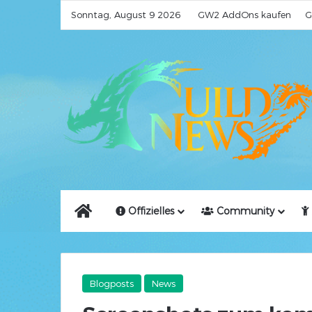
Sonntag, August 9 2026
GW2 AddOns kaufen
G
Home
Offizielles
Community
Blogposts
News