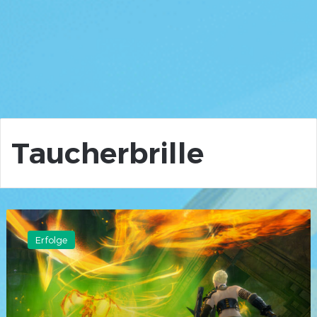
Taucherbrille
Guild
Wars
Erfolge
2
Explorator
Erfolge