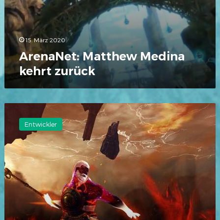
15. März 2020
ArenaNet: Matthew Medina
kehrt zurück
ArenaNet:
Benjamin
Entwickler
Arnold
kehrt
zurück