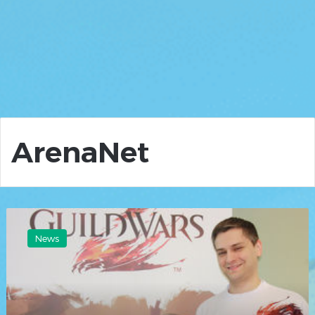
ArenaNet
ArenaNet:
Mike
News
Zadorojny
verließ
heimlich
ArenaNet