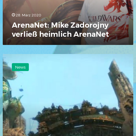
28. März 2020
ArenaNet: Mike Zadorojny
verließ heimlich ArenaNet
ArenaNet:
Matthew
News
Medina
kehrt
zurück