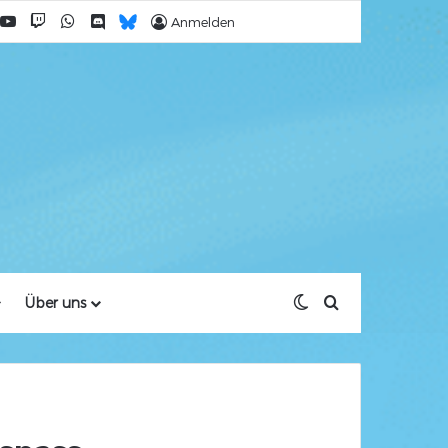
acebook
YouTube
Twitch
WhatsApp
Discord
Bluesky
Anmelden
Skin umschalten
Suche nach
Über uns