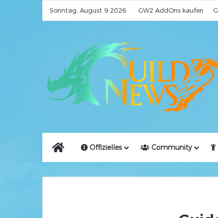
Sonntag, August 9 2026
GW2 AddOns kaufen
G
Home
Offizielles
Community