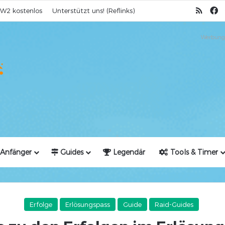
RSS
F
W2 kostenlos
Unterstützt uns! (Reflinks)
Werbung
Anfänger
Guides
Legendär
Tools & Timer
Erfolge
Erlösungspass
Guide
Raid-Guides