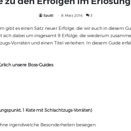
 zu den Erfolgen im Erlösun
Sputti
8. März 2016
3
hm gibt es einen Satz neuer Erfolge, die wir euch in diesem G
lt sich dabei um insgesamt 9 Erfolge, die wiederum zusamme
gs-Vorräten und einen Titel verleihen. In diesem Guide erfahr
lich unsere Boss-Guides:
ungspunkt, 1 Kiste mit Schlachtzugs-Vorräten)
n ohne irgendwelche Besonderheiten besiegen.