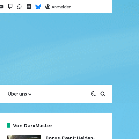
cebook
YouTube
Twitch
WhatsApp
Discord
Bluesky
Anmelden
Skin umschalten
Suche nach
Über uns
Von DarxMaster
Bonus-Event: Helden-