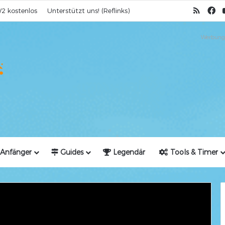
RSS
Fa
2 kostenlos
Unterstützt uns! (Reflinks)
Werbung
Anfänger
Guides
Legendär
Tools & Timer