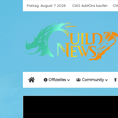
Freitag, August 7 2026
GW2 AddOns kaufen
GW
Home
Offizielles
Community