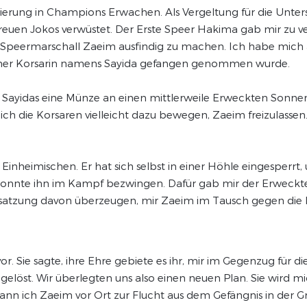
ierung in Champions Erwachen. Als Vergeltung für die Unte
en Jokos verwüstet. Der Erste Speer Hakima gab mir zu vers
 Speermarschall Zaeim ausfindig zu machen. Ich habe mich a
 einer Korsarin namens Sayida gefangen genommen wurde.
in Sayidas eine Münze an einen mittlerweile Erweckten Sonnen
ch die Korsaren vielleicht dazu bewegen, Zaeim freizulassen.
n Einheimischen. Er hat sich selbst in einer Höhle eingesper
onnte ihn im Kampf bezwingen. Dafür gab mir der Erweckte
Besatzung davon überzeugen, mir Zaeim im Tausch gegen die 
or. Sie sagte, ihre Ehre gebiete es ihr, mir im Gegenzug für di
löst. Wir überlegten uns also einen neuen Plan. Sie wird mi
kann ich Zaeim vor Ort zur Flucht aus dem Gefängnis in der G