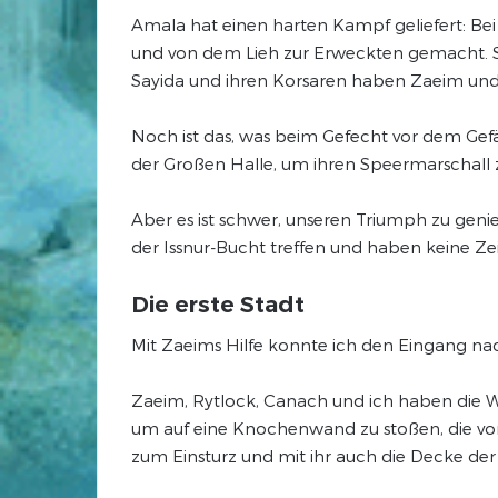
Amala hat einen harten Kampf geliefert: Be
und von dem Lieh zur Erweckten gemacht. Selb
Sayida und ihren Korsaren haben Zaeim und i
Noch ist das, was beim Gefecht vor dem Ge
der Großen Halle, um ihren Speermarschal
Aber es ist schwer, unseren Triumph zu genie
der Issnur-Bucht treffen und haben keine Zeit
Die erste Stadt
Mit Zaeims Hilfe konnte ich den Eingang na
Zaeim, Rytlock, Canach und ich haben die Wi
um auf eine Knochenwand zu stoßen, die v
zum Einsturz und mit ihr auch die Decke d