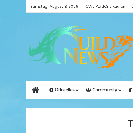
Samstag, August 8 2026
GW2 AddOns kaufen
Home
Offizielles
Community
T