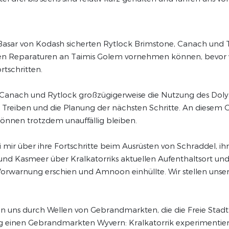
Basar von Kodash sicherten Rytlock Brimstone, Canach und 
gen Reparaturen an Taimis Golem vornehmen können, bevor 
tschritten.
anach und Rytlock großzügigerweise die Nutzung des Dolyas
s Treiben und die Planung der nächsten Schritte. An diesem
nnen trotzdem unauffällig bleiben.
i mir über ihre Fortschritte beim Ausrüsten von Schraddel
und Kasmeer über Kralkatorriks aktuellen Aufenthaltsort und 
orwarnung erschien und Amnoon einhüllte. Wir stellen uns
 uns durch Wellen von Gebrandmarkten, die die Freie Stadt
 einen Gebrandmarkten Wyvern: Kralkatorrik experimentierte