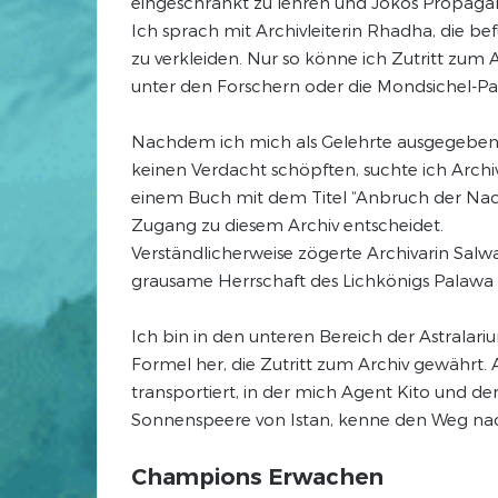
eingeschränkt zu lehren und Jokos Propaga
Ich sprach mit Archivleiterin Rhadha, die b
zu verkleiden. Nur so könne ich Zutritt zum 
unter den Forschern oder die Mondsichel-Pa
Nachdem ich mich als Gelehrte ausgegeben 
keinen Verdacht schöpften, suchte ich Archiv
einem Buch mit dem Titel “Anbruch der Nacht
Zugang zu diesem Archiv entscheidet.
Verständlicherweise zögerte Archivarin Salwa
grausame Herrschaft des Lichkönigs Palawa
Ich bin in den unteren Bereich der Astralari
Formel her, die Zutritt zum Archiv gewährt. A
transportiert, in der mich Agent Kito und d
Sonnenspeere von Istan, kenne den Weg nac
Champions Erwachen