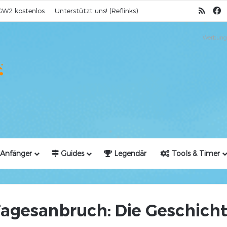
RSS
F
GW2 kostenlos
Unterstützt uns! (Reflinks)
Werbung
Anfänger
Guides
Legendär
Tools & Timer
agesanbruch: Die Geschich