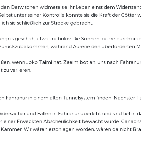
i den Derwischen widmete sie ihr Leben einst dem Widerstan
st unter seiner Kontrolle konnte sie die Kraft der Götter wei
ch sie schließlich zur Strecke gebracht.
fängnis geschah, etwas nebulös: Die Sonnenspeere durchbr
l zurückzubekommen, während Aurene den überforderten Mo
ßen, wenn Joko Taimi hat. Zaeim bot an, uns nach Fahranur zu
 zu verlieren.
ch Fahranur in einem alten Tunnelsystem finden. Nächster 
dersacher und Fallen in Fahranur überlebt und sind tief in 
on einer Erweckten Abscheulichkeit bewacht wurde. Canach
er Kammer. Wir wären erschlagen worden, wären da nicht B