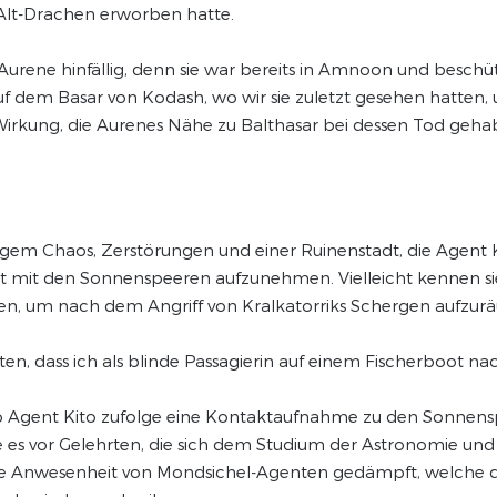
Alt-Drachen erworben hatte.
ene hinfällig, denn sie war bereits in Amnoon und beschütz
f dem Basar von Kodash, wo wir sie zuletzt gesehen hatten, u
Wirkung, die Aurenes Nähe zu Balthasar bei dessen Tod geh
gem Chaos, Zerstörungen und einer Ruinenstadt, die Agent Kit
 mit den Sonnenspeeren aufzunehmen. Vielleicht kennen sie
n, um nach dem Angriff von Kralkatorriks Schergen aufzur
chten, dass ich als blinde Passagierin auf einem Fischerboot
wo Agent Kito zufolge eine Kontaktaufnahme zu den Sonnens
 vor Gelehrten, die sich dem Studium der Astronomie und 
ie Anwesenheit von Mondsichel-Agenten gedämpft, welche di