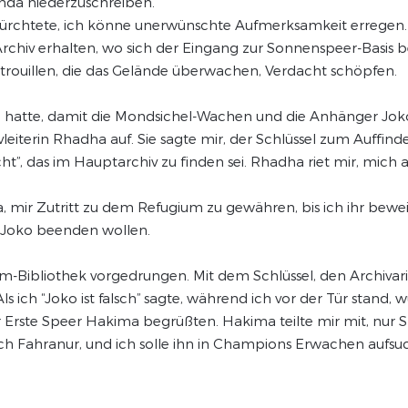
nda niederzuschreiben.
efürchtete, ich könne unerwünschte Aufmerksamkeit erregen. 
Archiv erhalten, wo sich der Eingang zur Sonnenspeer-Basis 
trouillen, die das Gelände überwachen, Verdacht schöpfen.
hatte, damit die Mondsichel-Wachen und die Anhänger Joko
leiterin Rhadha auf. Sie sagte mir, der Schlüssel zum Auffin
”, das im Hauptarchiv zu finden sei. Rhadha riet mir, mich 
, mir Zutritt zu dem Refugium zu gewähren, bis ich ihr beweis
 Joko beenden wollen.
um-Bibliothek vorgedrungen. Mit dem Schlüssel, den Archivar
ls ich “Joko ist falsch” sagte, während ich vor der Tür stand
er Erste Speer Hakima begrüßten. Hakima teilte mir mit, nur
h Fahranur, und ich solle ihn in Champions Erwachen aufsu