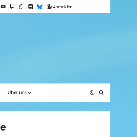
acebook
YouTube
Twitch
WhatsApp
Discord
Bluesky
Anmelden
Skin umschalten
Suche nach
Über uns
te