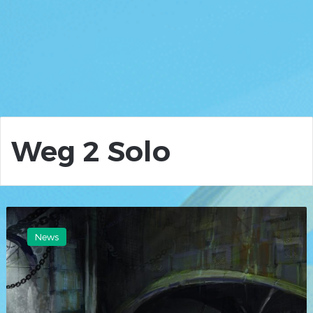
Weg 2 Solo
Ascalon
Weg
News
2
Solo
in
unter
12