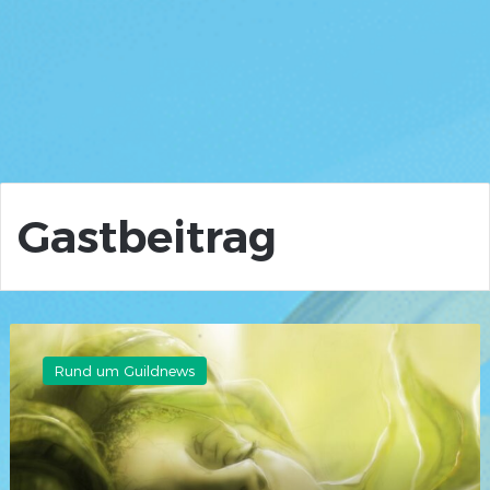
Gastbeitrag
Gastbeitrag:
Im
Rund um Guildnews
Inneren
Traum