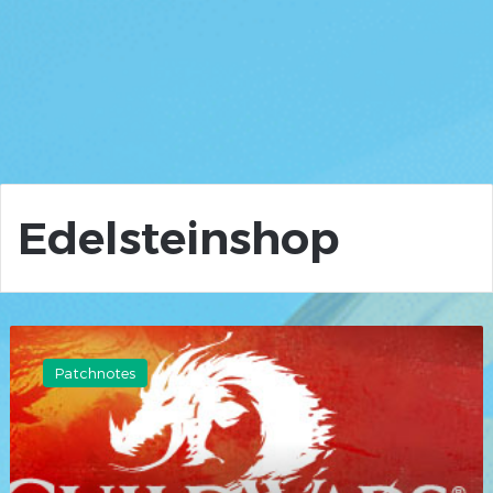
Edelsteinshop
Patchnotes
–
Patchnotes
Patch
am
04.
November