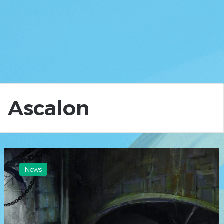
Ascalon
Ascalon
Weg
News
2
Solo
in
unter
12