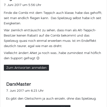
a
7. Juni 2017 um 5:56 Uhr
g
Finde die Combi mit dem Teppich auch klasse, habe das gehofft,
t
seit man endlich fliegen kann. Das Spielzeug selbst habe ich seit
:
Ewigkeiten.
War ziemlich enttäuscht zu sehen, dass man als Alt-Teppich-
Besitzer keinen Rabatt auf die Combi bekommt und das
Spielzeug quasi noch einmal erwerben muss. Ist im Endeffekt
deutlich teurer, egal wie man es dreht.
Vielleicht ändert ANet ja noch was….habe zumindest mal höflich
den Support gefragt 😉
Zum Antworten anmelden
s
DarxMaster
a
7. Juni 2017 um 6:23 Uhr
g
Es gibt den Gleitschirm ja auch einzeln, ohne das Spielzeug.
t
: