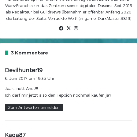
Wars-Franchise in das Zentrum seines digitalen Daseins. Seit 2015
als Redakteur bei GuildNews übernahm er offenbar Anfang 2020
die Leitung der Seite. Verrückte Welt! (in game: DarxMaster.3819)
Facebook
X
Instagram
3 Kommentare
s
Devilhunter19
a
6. Juni 2017 um 19:35 Uhr
g
Joar… nett Anet!!!
t
Ich darf mir jetzt also den Teppich nochmal kaufen ja?
:
Zum Antworten anmelden
s
Kaga87