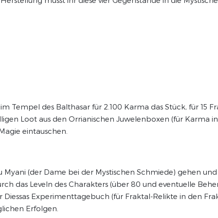
Tempel des Balthasar für 2.100 Karma das Stück, für 15 Frak
igen Loot aus den Orrianischen Juwelenboxen (für Karma in O
 Magie eintauschen.
h zu Myani (der Dame bei der Mystischen Schmiede) gehen und
ch das Leveln des Charakters (über 80 und eventuelle Behe
r Diessas Experimenttagebuch (für Fraktal-Relikte in den Fra
lichen Erfolgen.