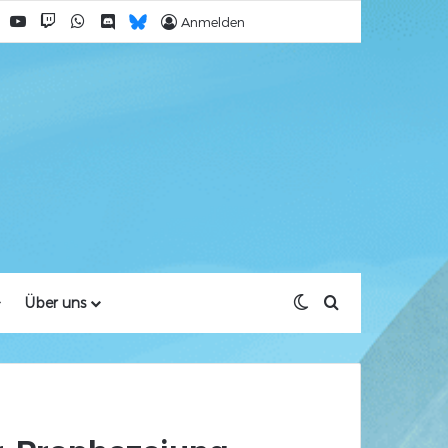
Facebook
YouTube
Twitch
WhatsApp
Discord
Bluesky
Anmelden
Skin umschalten
Suche nach
Über uns