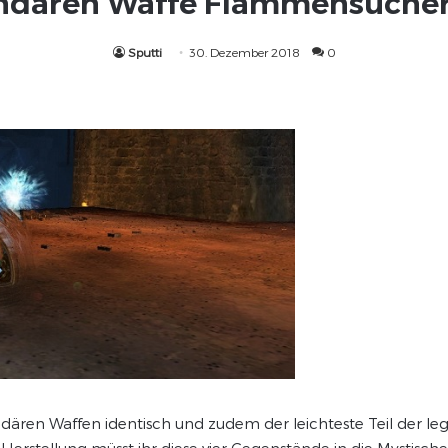
endären Waffe Flammensuche
Sputti
30. Dezember 2018
0
endären Waffen identisch und zudem der leichteste Teil der l
Herstellung müsst ihr diese vier Gegenstände in die Mystisc