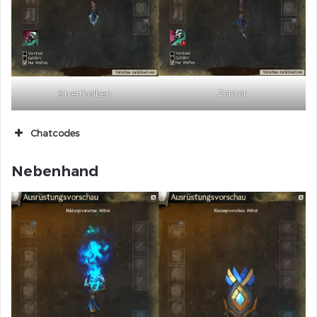
Zepter
Streitkolben
Chatcodes
[&AgHSmQEA]
Nebenhand
[&AgEjmgEA]
[&AgFmmQEA]
[&AgF2mQEA]
[&AgHsmAEA]
[&AgFomQEA]