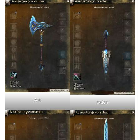
Axt
Dolch