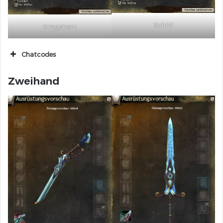
Schild
Kriegshorn
Chatcodes
[&AgG9mQEA]
Zweihand
[&AgHImQEA]
[&AgGPmQEA]
[&AgGFmQEA]