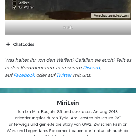
Stab
Chatcodes
[&AgEEmQEA]
Was haltet ihr von den Waffen? Gefallen sie euch?
Teilt es
[&AgHdmQEA]
in den Kommentaren, in unserem
Discord
,
[&AgEImgEA]
auf
Facebook
oder auf
Twitter
mit uns.
[&AgEtmgEA]
[&AgGJmQEA]
[&AgH5mQEA]
MiriLein
[&AgEfmgEA]
Ich bin Miri, Baujahr 85 und streife seit Anfang 2013
orientierungslos durch Tyria. Am liebsten bin ich im PvE
unterwegs und genieße die Story von GW2. Zwischen Fashion
Wars und Legendäres Equipment bauen darf natürlich auch die