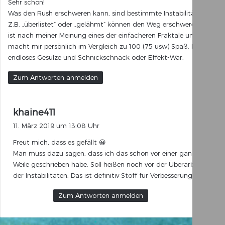
Sehr schön!
t
Was den Rush erschweren kann, sind bestimmte Instabilitäten.
:
Z.B. „überlistet“ oder „gelähmt“ können den Weg erschweren. Es
ist nach meiner Meinung eines der einfacheren Fraktale und
macht mir persönlich im Vergleich zu 100 (75 usw) Spaß. Kein
endloses Gesülze und Schnickschnack oder Effekt-War.
Zum Antworten anmelden
s
khaine411
a
11. März 2019 um 13:08 Uhr
g
Freut mich, dass es gefällt 😀
t
Man muss dazu sagen, dass ich das schon vor einer ganzen
:
Weile geschrieben habe. Soll heißen noch vor der Überarbeitung
der Instabilitäten. Das ist definitiv Stoff für Verbesserung.
Zum Antworten anmelden