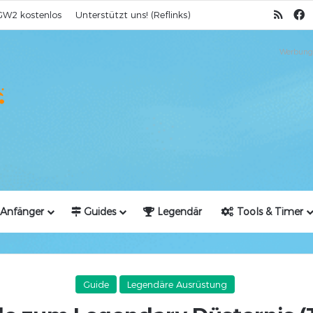
RSS
F
GW2 kostenlos
Unterstützt uns! (Reflinks)
Werbung
Anfänger
Guides
Legendär
Tools & Timer
Guide
Legendäre Ausrüstung