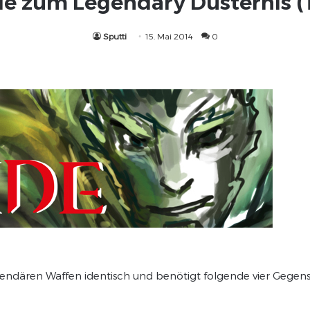
e zum Legendary Düsternis (T
Sputti
15. Mai 2014
0
egendären Waffen identisch und benötigt folgende vier Gegens