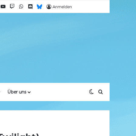
acebook
YouTube
Twitch
WhatsApp
Discord
Bluesky
Anmelden
Skin umschalten
Suche nach
Über uns