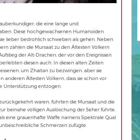
auberkundiger, die eine lange und
a haben. Diese hochgewachsenen Humanoiden
sie lieber bedrohlich schweben als gehen. Neben
rn zählen die Mursaat zu den Ältesten Völkern
ufstieg der Alt-Drachen, der vor den Ereignissen
überlebten diesen auch. In diesen alten Zeiten
gessenen, um Zhaitan zu bezwingen, aber sie
n anderen Ältesten Völkern, dass sie schon vor
e Unterstützung entzogen.
zurückgekehrt waren, führten die Mursaat und die
zur beinahe völligen Auslöschung der Seher führte.
mals eine grauenhafte Waffe namens Spektrale Qual
i unbeschreibliche Schmerzen zufügte.