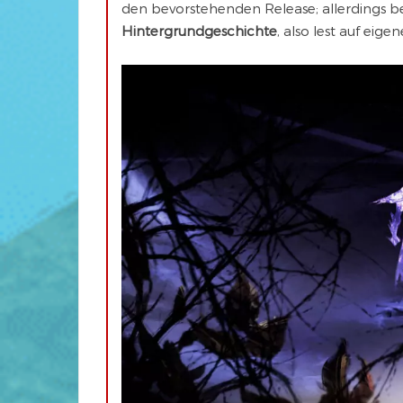
den bevorstehenden Release; allerdings be
Hintergrundgeschichte
, also lest auf eige