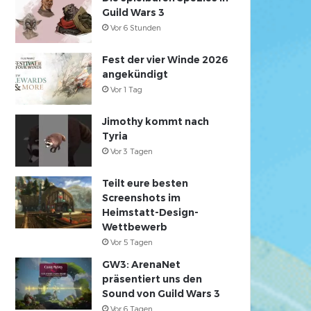
Guild Wars 3
Vor 6 Stunden
Fest der vier Winde 2026
angekündigt
Vor 1 Tag
Jimothy kommt nach
Tyria
Vor 3 Tagen
Teilt eure besten
Screenshots im
Heimstatt-Design-
Wettbewerb
Vor 5 Tagen
GW3: ArenaNet
präsentiert uns den
Sound von Guild Wars 3
Vor 6 Tagen