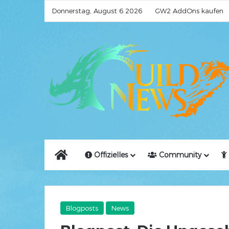
Donnerstag, August 6 2026
GW2 AddOns kaufen
Home
Offizielles
Community
Blogposts
News