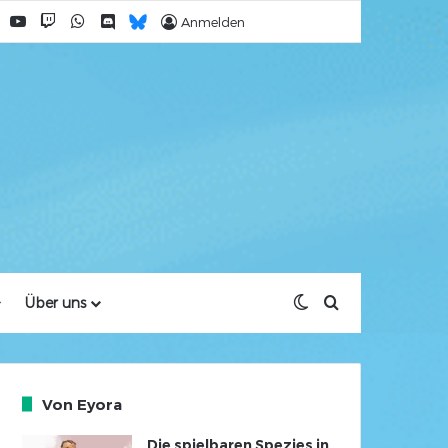
Facebook
YouTube
Twitch
WhatsApp
Discord
Bluesky
Anmelden
Skin umschalten
Suche nach
Über uns
Von Eyora
Die spielbaren Spezies in