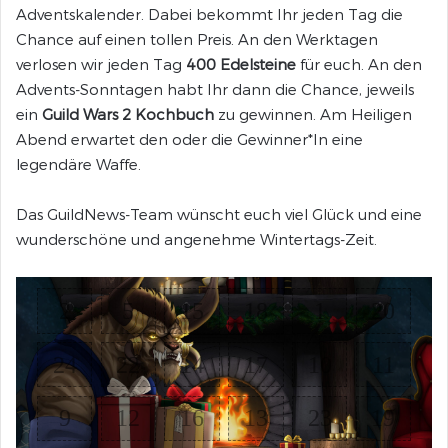
Adventskalender. Dabei bekommt Ihr jeden Tag die
Chance auf einen tollen Preis. An den Werktagen
verlosen wir jeden Tag
400 Edelsteine
für euch. An den
Advents-Sonntagen habt Ihr dann die Chance, jeweils
ein
Guild Wars 2 Kochbuch
zu gewinnen. Am Heiligen
Abend erwartet den oder die Gewinner*In eine
legendäre Waffe.
Das GuildNews-Team wünscht euch viel Glück und eine
wunderschöne und angenehme Wintertags-Zeit.
2
5
15
18
1
20
24
22
14
17
10
11
9
12
16
13
23
19